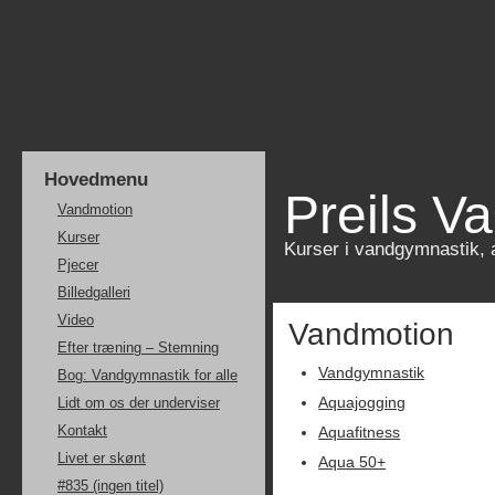
Hovedmenu
Preils V
Vandmotion
Kurser
Kurser i vandgymnastik, 
Pjecer
Billedgalleri
Video
Vandmotion
Efter træning – Stemning
Vandgymnastik
Bog: Vandgymnastik for alle
Aquajogging
Lidt om os der underviser
Kontakt
Aquafitness
Livet er skønt
Aqua 50+
#835 (ingen titel)