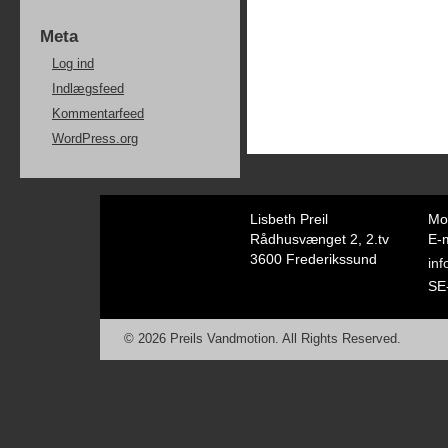
Meta
Log ind
Indlægsfeed
Kommentarfeed
WordPress.org
Lisbeth Preil
Mo
Rådhusvænget 2, 2.tv
E-m
3600 Frederikssund
in
SE
© 2026 Preils Vandmotion. All Rights Reserved.